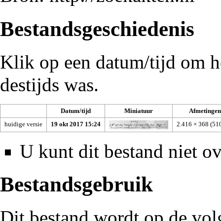
Bestandsgeschiedenis
Klik op een datum/tijd om he
destijds was.
Datum/tijd
Miniatuur
Afmetinge
huidige versie
19 okt 2017 15:24
2.416 × 368
(51
U kunt dit bestand niet ov
Bestandsgebruik
Dit bestand wordt op de vol