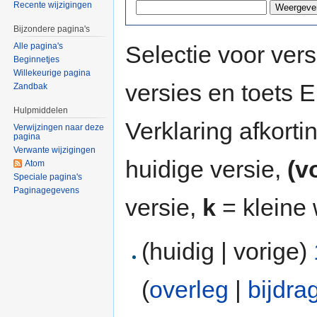
Recente wijzigingen
Bijzondere pagina's
Selectie voor vers
Alle pagina's
Beginnetjes
Willekeurige pagina
versies en toets
Zandbak
Hulpmiddelen
Verklaring afkort
Verwijzingen naar deze
pagina
Verwante wijzigingen
huidige versie,
(v
Atom
Speciale pagina's
Paginagegevens
versie,
k
= kleine 
(huidig | vorige)
(
overleg
|
bijdra