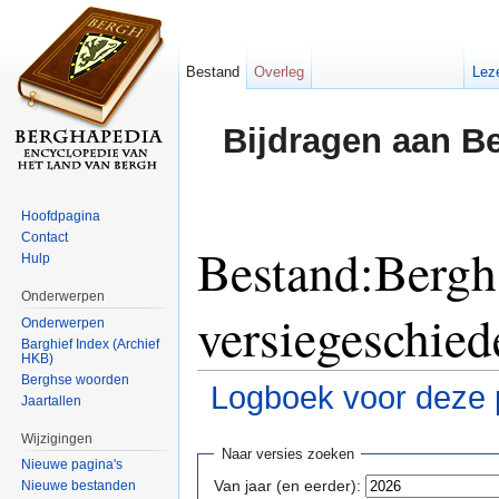
Bestand
Overleg
Lez
Bijdragen aan B
Hoofdpagina
Contact
Bestand:Bergh
Hulp
Onderwerpen
versiegeschied
Onderwerpen
Barghief Index (Archief
HKB)
Berghse woorden
Logboek voor deze 
Jaartallen
Ga naar:
navigatie
,
zoeken
Wijzigingen
Naar versies zoeken
Nieuwe pagina's
Van jaar (en eerder):
Nieuwe bestanden