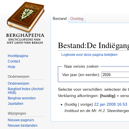
Bestand
Overleg
Bestand:De Indiëgang
Logboek voor deze pagina bekijken
Hoofdpagina
Ga naar:
navigatie
,
zoeken
Contact
Naar versies zoeken
Hulp
Van jaar (en eerder):
Onderwerpen
Onderwerpen
Barghief Index (Archief
Selectie voor verschillen: selecteer d
HKB)
Verklaring afkortingen:
(huidig)
= versc
Berghse woorden
Jaartallen
(huidig | vorige)
22 jan 2008 16:53
‎
Instituut en de Mr. H.J. Steenberg
Wijzigingen
Nieuwe pagina's
Nieuwe bestanden