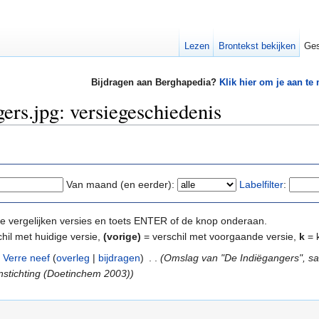
Lezen
Brontekst bekijken
Ges
Bijdragen aan Berghapedia?
Klik hier om je aan te
ers.jpg: versiegeschiedenis
Van maand (en eerder):
Labelfilter
:
e te vergelijken versies en toets ENTER of de knop onderaan.
hil met huidige versie,
(vorige)
= verschil met voorgaande versie,
k
= k
Verre neef
(
overleg
|
bijdragen
)
‎
. .
(Omslag van "De Indiëgangers", sa
enstichting (Doetinchem 2003))