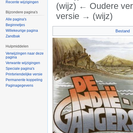
Recente wijzigingen
(wijz) ← Oudere vers
Bijzondere pagina's
versie → (wijz)
Alle pagina's
Ga naar:
navigatie
,
zoeken
Beginnetjes
Willekeurige pagina
Bestand
Zandbak
Hulpmiddelen
Verwijzingen naar deze
pagina
Verwante wijzigingen
Speciale pagina's
Printvriendelijke versie
Permanente koppeling
Paginagegevens