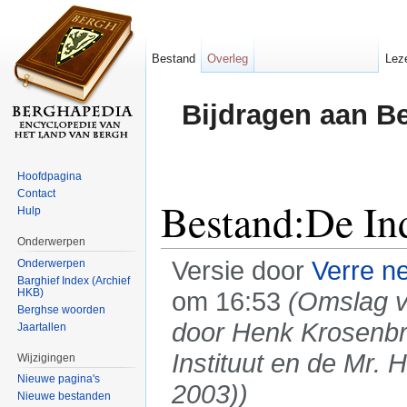
Bestand
Overleg
Lez
Bijdragen aan B
Hoofdpagina
Contact
Bestand:De In
Hulp
Onderwerpen
Versie door
Verre n
Onderwerpen
Barghief Index (Archief
HKB)
om 16:53
(Omslag v
Berghse woorden
door Henk Krosenbri
Jaartallen
Instituut en de Mr.
Wijzigingen
Nieuwe pagina's
2003))
Nieuwe bestanden