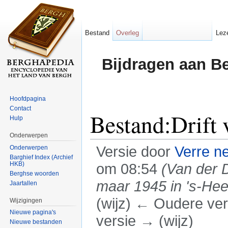
Bestand
Overleg
Lez
Bijdragen aan B
Hoofdpagina
Contact
Bestand:Drift 
Hulp
Onderwerpen
Versie door
Verre n
Onderwerpen
Barghief Index (Archief
HKB)
om 08:54
(Van der D
Berghse woorden
maar 1945 in 's-He
Jaartallen
(wijz) ← Oudere vers
Wijzigingen
Nieuwe pagina's
versie → (wijz)
Nieuwe bestanden