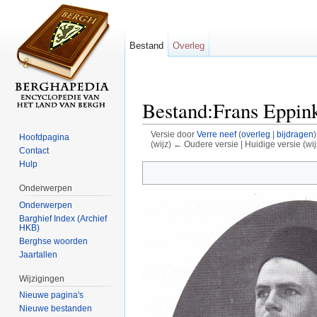
Bestand
Overleg
Bestand:Frans Eppin
Versie door
Verre neef
(
overleg
|
bijdragen
)
Hoofdpagina
(wijz) ← Oudere versie | Huidige versie (wij
Contact
Ga naar:
navigatie
,
zoeken
Hulp
Onderwerpen
Onderwerpen
Barghief Index (Archief
HKB)
Berghse woorden
Jaartallen
Wijzigingen
Nieuwe pagina's
Nieuwe bestanden