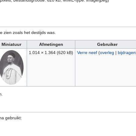
 pixels, bestandsgrootte: 620 kB, MIME-type:
image/jpeg
)
e zien zoals het destijds was.
Miniatuur
Afmetingen
Gebruiker
1.014 × 1.364
(620 kB)
Verre neef
(
overleg
|
bijdragen
n.
na gebruikt: