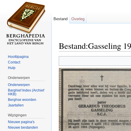
Bestand
Overleg
Bestand:Gasseling 1
Ga naar:
navigatie
,
zoeken
Hoofdpagina
Contact
Hulp
Onderwerpen
Onderwerpen
Barghief Index (Archief
HKB)
Berghse woorden
Jaartallen
Wijzigingen
Nieuwe pagina's
Nieuwe bestanden