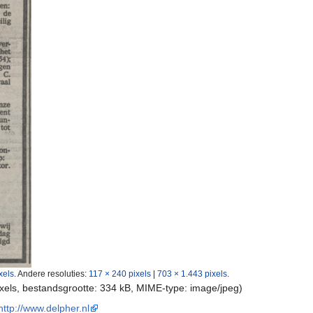
xels
.
Andere resoluties:
117 × 240 pixels
|
703 × 1.443 pixels
.
ixels, bestandsgrootte: 334 kB, MIME-type:
image/jpeg
)
http://www.delpher.nl