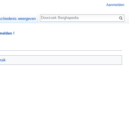
Aanmelden
Zoeken
chiedenis weergeven
 melden !
ruik