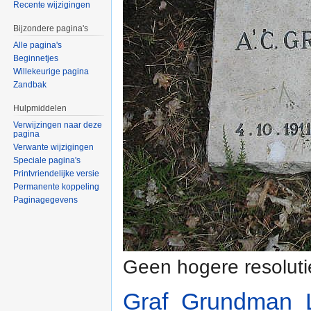
Recente wijzigingen
Bijzondere pagina's
Alle pagina's
Beginnetjes
Willekeurige pagina
Zandbak
Hulpmiddelen
Verwijzingen naar deze
pagina
Verwante wijzigingen
Speciale pagina's
Printvriendelijke versie
Permanente koppeling
Paginagegevens
Geen hogere resoluti
Graf_Grundman_