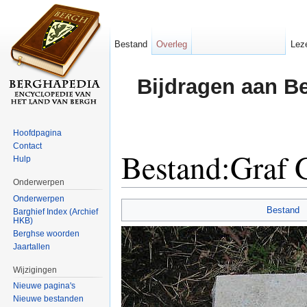
Bestand
Overleg
Lez
Bijdragen aan B
Hoofdpagina
Contact
Bestand:Graf
Hulp
Onderwerpen
Ga naar:
navigatie
,
zoeken
Onderwerpen
Bestand
Barghief Index (Archief
HKB)
Berghse woorden
Jaartallen
Wijzigingen
Nieuwe pagina's
Nieuwe bestanden