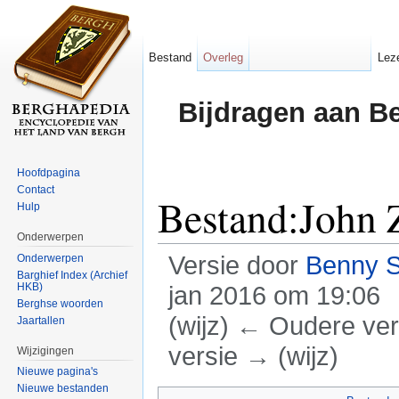
Bestand
Overleg
Lez
Bijdragen aan B
Hoofdpagina
Contact
Bestand:John Z
Hulp
Onderwerpen
Versie door
Benny 
Onderwerpen
Barghief Index (Archief
HKB)
jan 2016 om 19:06
Berghse woorden
(wijz) ← Oudere vers
Jaartallen
versie → (wijz)
Wijzigingen
Nieuwe pagina's
Ga naar:
navigatie
,
zoeken
Nieuwe bestanden