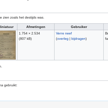
e zien zoals het destijds was.
iniatuur
Afmetingen
Gebruiker
1.754 × 2.534
Verre neef
B
(807 kB)
(
overleg
|
bijdragen
)
f
n.
na gebruikt: