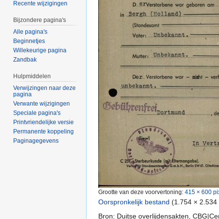
Recente wijzigingen
Bijzondere pagina's
Alle pagina's
Beginnetjes
Willekeurige pagina
Zandbak
Hulpmiddelen
Verwijzingen naar deze
pagina
Verwante wijzigingen
Speciale pagina's
Printvriendelijke versie
Permanente koppeling
Paginagegevens
Grootte van deze voorvertoning:
415 × 600 pi
Oorspronkelijk bestand
‎
(1.754 × 2.534
Bron: Duitse overlijdensakten, CBG|Ce