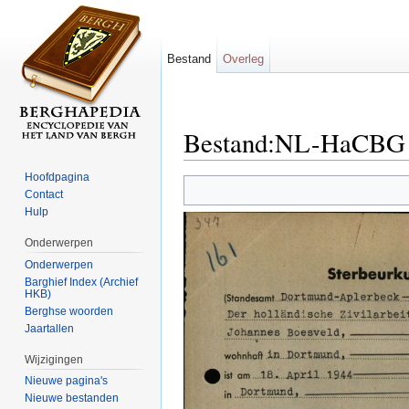
Bestand
Overleg
Bestand:NL-HaCBG 1
Ga naar:
navigatie
,
zoeken
Hoofdpagina
Contact
Hulp
Onderwerpen
Onderwerpen
Barghief Index (Archief
HKB)
Berghse woorden
Jaartallen
Wijzigingen
Nieuwe pagina's
Nieuwe bestanden