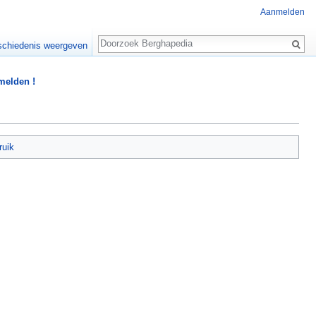
Aanmelden
Zoeken
chiedenis weergeven
 melden !
ruik