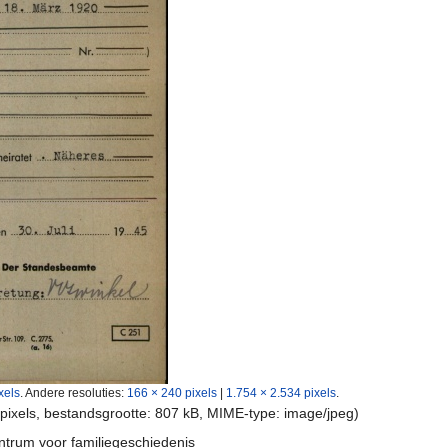
xels
.
Andere resoluties:
166 × 240 pixels
|
1.754 × 2.534 pixels
.
 pixels, bestandsgrootte: 807 kB, MIME-type:
image/jpeg
)
ntrum voor familiegeschiedenis