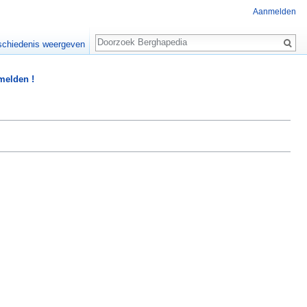
Aanmelden
Zoeken
chiedenis weergeven
 melden !
"