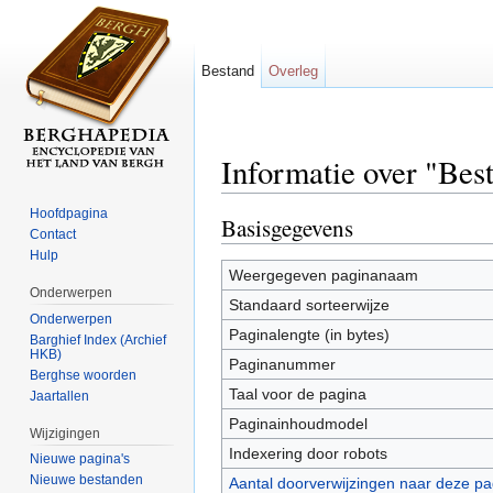
Bestand
Overleg
Informatie over "Be
Ga naar:
navigatie
,
zoeken
Hoofdpagina
Basisgegevens
Contact
Hulp
Weergegeven paginanaam
Onderwerpen
Standaard sorteerwijze
Onderwerpen
Paginalengte (in bytes)
Barghief Index (Archief
HKB)
Paginanummer
Berghse woorden
Taal voor de pagina
Jaartallen
Paginainhoudmodel
Wijzigingen
Indexering door robots
Nieuwe pagina's
Nieuwe bestanden
Aantal doorverwijzingen naar deze pa