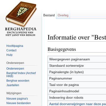
Bestand
Overleg
Informatie over "Be
Ga naar:
navigatie
,
zoeken
Hoofdpagina
Basisgegevens
Contact
Hulp
Weergegeven paginanaam
Onderwerpen
Standaard sorteerwijze
Onderwerpen
Paginalengte (in bytes)
Barghief Index (Archief
HKB)
Paginanummer
Berghse woorden
Taal voor de pagina
Jaartallen
Paginainhoudmodel
Wijzigingen
Indexering door robots
Nieuwe pagina's
Nieuwe bestanden
Aantal doorverwijzingen naar deze pa