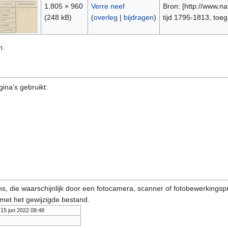
1.805 × 960
Verre neef
Bron: [http://www.nat
(248 kB)
(
overleg
|
bijdragen
)
tijd 1795-1813, to
n.
ina's gebruikt:
s, die waarschijnlijk door een fotocamera, scanner of fotobewerkings
 met het gewijzigde bestand.
15 jun 2022 08:48