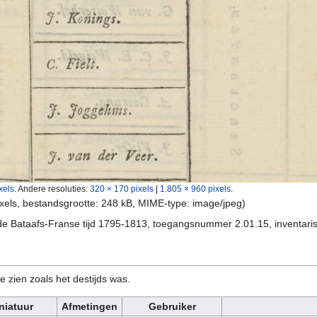
xels
.
Andere resoluties:
320 × 170 pixels
|
1.805 × 960 pixels
.
ixels, bestandsgrootte: 248 kB, MIME-type:
image/jpeg
)
in de Bataafs-Franse tijd 1795-1813, toegangsnummer 2.01.15, inventa
e zien zoals het destijds was.
niatuur
Afmetingen
Gebruiker