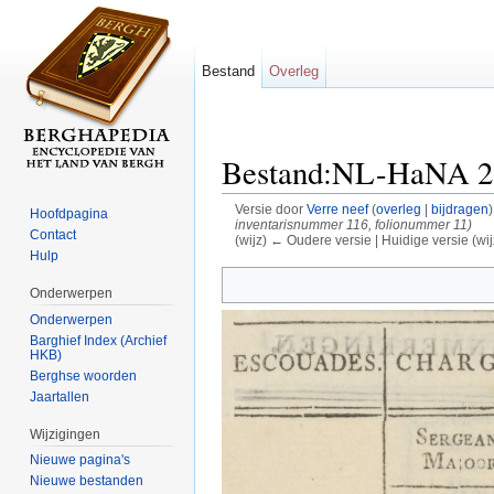
Bestand
Overleg
Bestand:NL-HaNA 2.0
Versie door
Verre neef
(
overleg
|
bijdragen
)
Hoofdpagina
inventarisnummer 116, folionummer 11)
Contact
(wijz) ← Oudere versie | Huidige versie (wij
Hulp
Ga naar:
navigatie
,
zoeken
Onderwerpen
Onderwerpen
Barghief Index (Archief
HKB)
Berghse woorden
Jaartallen
Wijzigingen
Nieuwe pagina's
Nieuwe bestanden