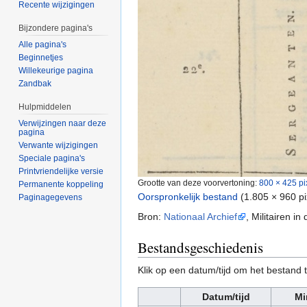
Recente wijzigingen
Bijzondere pagina's
Alle pagina's
Beginnetjes
Willekeurige pagina
Zandbak
Hulpmiddelen
Verwijzingen naar deze
pagina
Verwante wijzigingen
Speciale pagina's
Printvriendelijke versie
Grootte van deze voorvertoning:
800 × 425 pi
Permanente koppeling
Oorspronkelijk bestand
‎
(1.805 × 960 p
Paginagegevens
Bron:
Nationaal Archief
, Militairen 
Bestandsgeschiedenis
Klik op een datum/tijd om het bestand t
Datum/tijd
Mi