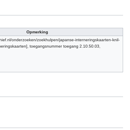
Opmerking
chief.nl/onderzoeken/zoekhulpen/japanse-interneringskaarten-knil-
neringskaarten], toegangsnummer toegang 2.10.50.03,