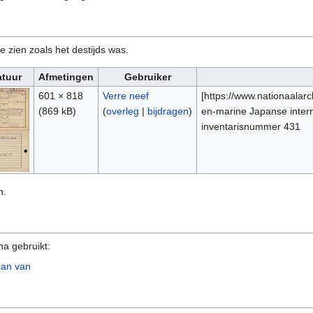
e zien zoals het destijds was.
atuur
Afmetingen
Gebruiker
601 × 818
Verre neef
[https://www.nationaalar
(869 kB)
(
overleg
|
bijdragen
)
en-marine Japanse inter
inventarisnummer 431
n.
na gebruikt:
aan van