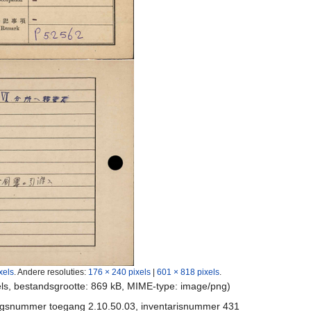
xels
.
Andere resoluties:
176 × 240 pixels
|
601 × 818 pixels
.
els, bestandsgrootte: 869 kB, MIME-type:
image/png
)
ngsnummer toegang 2.10.50.03, inventarisnummer 431