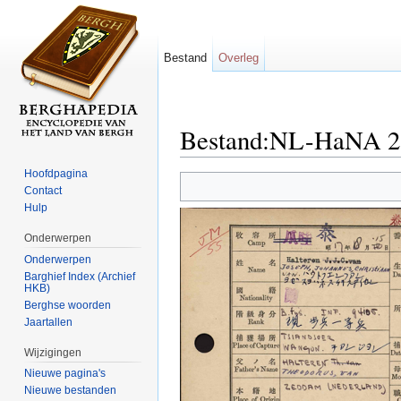
Bestand
Overleg
Bestand:NL-HaNA 2.1
Ga naar:
navigatie
,
zoeken
Hoofdpagina
Contact
Hulp
Onderwerpen
Onderwerpen
Barghief Index (Archief
HKB)
Berghse woorden
Jaartallen
Wijzigingen
Nieuwe pagina's
Nieuwe bestanden