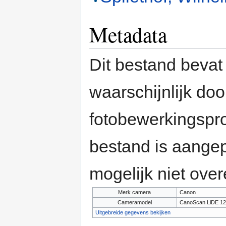
Metadata
Dit bestand bevat
waarschijnlijk do
fotobewerkingspr
bestand is aange
mogelijk niet ove
Merk camera
Canon
Cameramodel
CanoScan LiDE 12
Uitgebreide gegevens bekijken