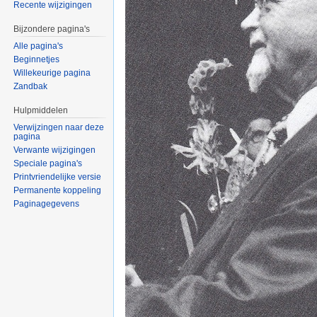
Recente wijzigingen
Bijzondere pagina's
Alle pagina's
Beginnetjes
Willekeurige pagina
Zandbak
Hulpmiddelen
Verwijzingen naar deze
pagina
Verwante wijzigingen
Speciale pagina's
Printvriendelijke versie
Permanente koppeling
Paginagegevens