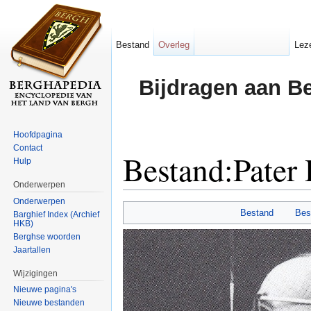
Bestand
Overleg
Lez
Bijdragen aan B
Hoofdpagina
Contact
Bestand:Pater 
Hulp
Onderwerpen
Ga naar:
navigatie
,
zoeken
Onderwerpen
Bestand
Bes
Barghief Index (Archief
HKB)
Berghse woorden
Jaartallen
Wijzigingen
Nieuwe pagina's
Nieuwe bestanden