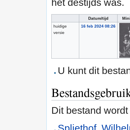
het destijds was.
Datum/tijd
Min
huidige
16 feb 2024 08:26
versie
U kunt dit besta
Bestandsgebrui
Dit bestand wordt
Spliethof, Wilh