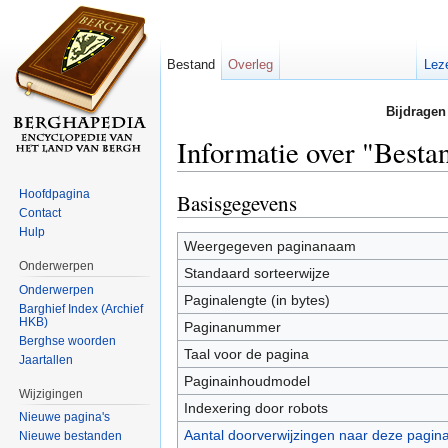
Bestand
Overleg
Lez
Bijdragen
Informatie over "Besta
Ga naar:
navigatie
,
zoeken
Hoofdpagina
Basisgegevens
Contact
Hulp
Weergegeven paginanaam
Onderwerpen
Standaard sorteerwijze
Onderwerpen
Paginalengte (in bytes)
Barghief Index (Archief
HKB)
Paginanummer
Berghse woorden
Taal voor de pagina
Jaartallen
Paginainhoudmodel
Wijzigingen
Indexering door robots
Nieuwe pagina's
Aantal doorverwijzingen naar deze pagin
Nieuwe bestanden