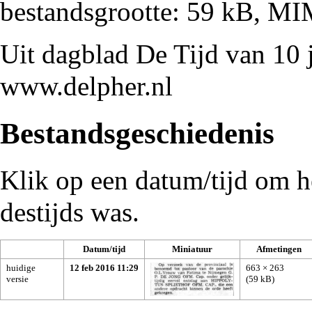
bestandsgrootte: 59 kB, M
Uit dagblad De Tijd van 10 
www.delpher.nl
Bestandsgeschiedenis
Klik op een datum/tijd om he
destijds was.
Datum/tijd
Miniatuur
Afmetingen
huidige
12 feb 2016 11:29
663 × 263
versie
(59 kB)