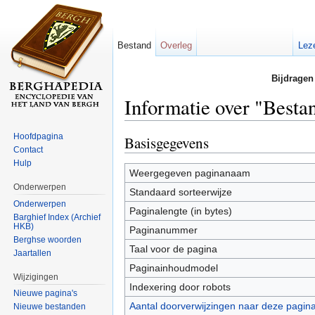
Bestand
Overleg
Lez
Bijdragen
Informatie over "Besta
Ga naar:
navigatie
,
zoeken
Hoofdpagina
Basisgegevens
Contact
Hulp
Weergegeven paginanaam
Onderwerpen
Standaard sorteerwijze
Onderwerpen
Paginalengte (in bytes)
Barghief Index (Archief
HKB)
Paginanummer
Berghse woorden
Taal voor de pagina
Jaartallen
Paginainhoudmodel
Wijzigingen
Indexering door robots
Nieuwe pagina's
Aantal doorverwijzingen naar deze pagin
Nieuwe bestanden