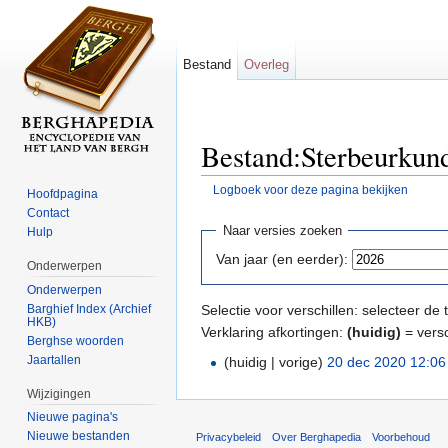
Bestand
Overleg
Bestand:Sterbeurkund
Logboek voor deze pagina bekijken
Hoofdpagina
Ga naar:
navigatie
,
zoeken
Contact
Naar versies zoeken
Hulp
Van jaar (en eerder):
Onderwerpen
Onderwerpen
Barghief Index (Archief
Selectie voor verschillen: selecteer d
HKB)
Verklaring afkortingen:
(huidig)
= versc
Berghse woorden
Jaartallen
(huidig | vorige)
20 dec 2020 12:06
Wijzigingen
Nieuwe pagina's
Nieuwe bestanden
Privacybeleid
Over Berghapedia
Voorbehoud