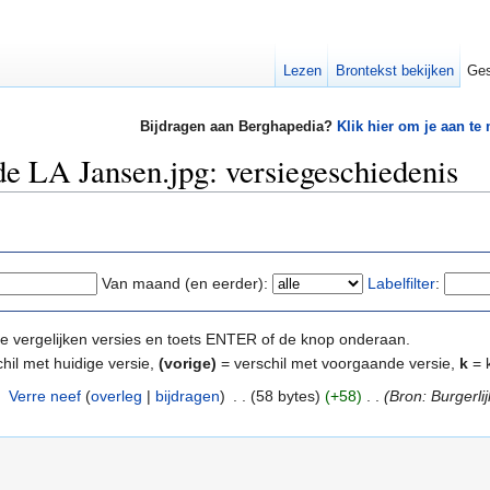
Lezen
Brontekst bekijken
Ges
Bijdragen aan Berghapedia?
Klik hier om je aan te
e LA Jansen.jpg: versiegeschiedenis
Van maand (en eerder):
Labelfilter
:
e te vergelijken versies en toets ENTER of de knop onderaan.
hil met huidige versie,
(vorige)
= verschil met voorgaande versie,
k
= k
‎
Verre neef
(
overleg
|
bijdragen
)
‎
. .
(58 bytes)
(+58)
‎
. .
(Bron: Burgerl