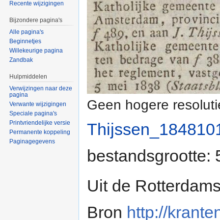
Recente wijzigingen
Bijzondere pagina's
Alle pagina's
Beginnetjes
Willekeurige pagina
Zandbak
Hulpmiddelen
Verwijzingen naar deze
pagina
Geen hogere resoluti
Verwante wijzigingen
Speciale pagina's
Printvriendelijke versie
Thijssen_184810
Permanente koppeling
Paginagegevens
bestandsgrootte:
Uit de Rotterdam
Bron
http://krante