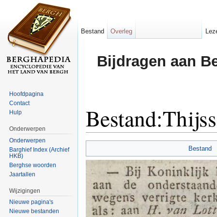
Bestand
Overleg
Lez
Bijdragen aan B
Hoofdpagina
Contact
Bestand:Thijs
Hulp
Onderwerpen
Ga naar:
navigatie
,
zoeken
Onderwerpen
Bestand
Barghief Index (Archief
HKB)
Berghse woorden
Jaartallen
Wijzigingen
Nieuwe pagina's
Nieuwe bestanden