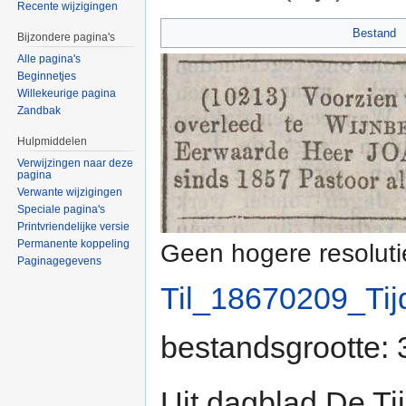
Recente wijzigingen
Ga naar:
navigatie
,
zoeken
Bestand
Bijzondere pagina's
Alle pagina's
Beginnetjes
Willekeurige pagina
Zandbak
Hulpmiddelen
Verwijzingen naar deze
pagina
Verwante wijzigingen
Speciale pagina's
Printvriendelijke versie
Permanente koppeling
Geen hogere resoluti
Paginagegevens
Til_18670209_Tij
bestandsgrootte:
Uit dagblad De Ti