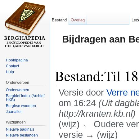
Bestand
Overleg
Lez
Bijdragen aan B
Hoofdpagina
Contact
Bestand:Til 1
Hulp
Onderwerpen
Versie door
Verre n
Onderwerpen
Barghief Index (Archief
HKB)
om 16:24
(Uit dagbl
Berghse woorden
http://kranten.kb.nl)
Jaartallen
(wijz) ← Oudere vers
Wijzigingen
Nieuwe pagina's
versie → (wijz)
Nieuwe bestanden