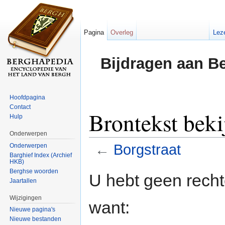
Pagina
Overleg
Lez
Bijdragen aan B
Hoofdpagina
Contact
Brontekst beki
Hulp
Onderwerpen
←
Borgstraat
Onderwerpen
Barghief Index (Archief
HKB)
Ga naar:
navigatie
,
zoeken
Berghse woorden
U hebt geen rech
Jaartallen
Wijzigingen
want:
Nieuwe pagina's
Nieuwe bestanden