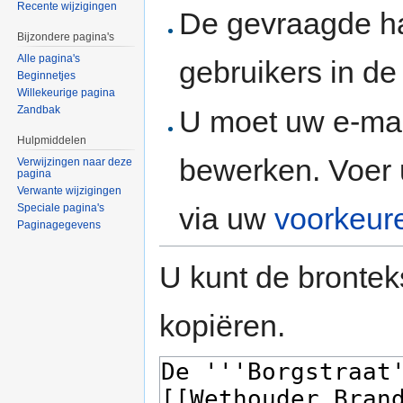
Recente wijzigingen
De gevraagde h
Bijzondere pagina's
Alle pagina's
gebruikers in d
Beginnetjes
Willekeurige pagina
Zandbak
U moet uw e-mai
Hulpmiddelen
bewerken. Voer 
Verwijzingen naar deze
pagina
Verwante wijzigingen
via uw
voorkeur
Speciale pagina's
Paginagegevens
U kunt de brontek
kopiëren.