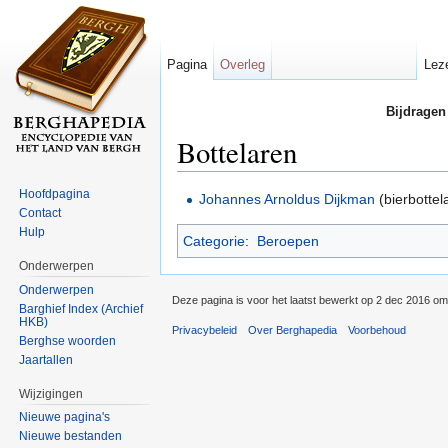
Pagina
Overleg
Lez
Bijdragen
Bottelaren
Ga naar:
navigatie
,
zoeken
Hoofdpagina
Johannes Arnoldus Dijkman
(bierbottel
Contact
Hulp
Categorie
:
Beroepen
Onderwerpen
Onderwerpen
Deze pagina is voor het laatst bewerkt op 2 dec 2016 om
Barghief Index (Archief
HKB)
Privacybeleid
Over Berghapedia
Voorbehoud
Berghse woorden
Jaartallen
Wijzigingen
Nieuwe pagina's
Nieuwe bestanden