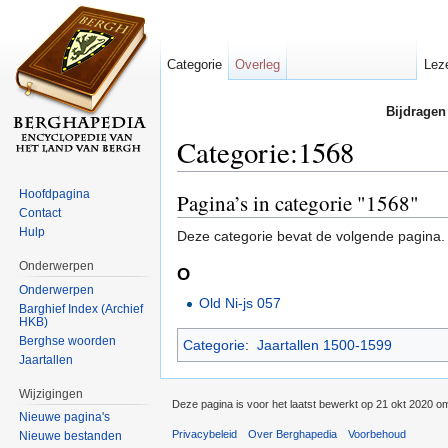
Categorie
Overleg
Lez
Bijdragen
Categorie:1568
Ga naar:
navigatie
,
zoeken
Hoofdpagina
Pagina’s in categorie "1568"
Contact
Hulp
Deze categorie bevat de volgende pagina.
Onderwerpen
O
Onderwerpen
Old Ni-js 057
Barghief Index (Archief
HKB)
Berghse woorden
Categorie
:
Jaartallen 1500-1599
Jaartallen
Wijzigingen
Deze pagina is voor het laatst bewerkt op 21 okt 2020 o
Nieuwe pagina's
Privacybeleid
Over Berghapedia
Voorbehoud
Nieuwe bestanden