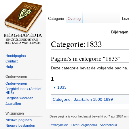
Categorie
Overleg
Lez
Bijdragen
Categorie:1833
Ga naar:
navigatie
,
zoeken
Hoofdpagina
Pagina’s in categorie "1833"
Contact
Hulp
Deze categorie bevat de volgende pagina.
Onderwerpen
1
Onderwerpen
1833
Barghief Index (Archief
HKB)
Berghse woorden
Categorie
:
Jaartallen 1800-1899
Jaartallen
Wijzigingen
Deze pagina is voor het laatst bewerkt op 7 apr 2024 om
Nieuwe pagina's
Privacybeleid
Over Berghapedia
Voorbehoud
Nieuwe bestanden