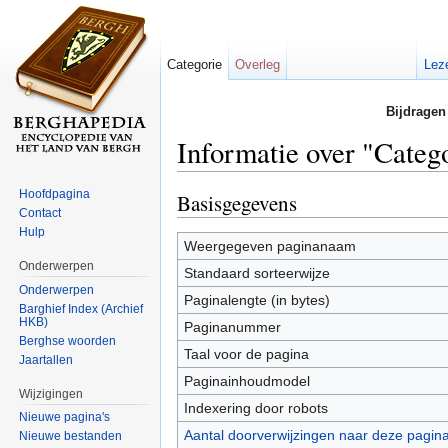
Categorie
Overleg
Lez
Bijdragen
Informatie over "Categ
Ga naar:
navigatie
,
zoeken
Hoofdpagina
Basisgegevens
Contact
Hulp
Weergegeven paginanaam
Onderwerpen
Standaard sorteerwijze
Onderwerpen
Paginalengte (in bytes)
Barghief Index (Archief
HKB)
Paginanummer
Berghse woorden
Taal voor de pagina
Jaartallen
Paginainhoudmodel
Wijzigingen
Indexering door robots
Nieuwe pagina's
Aantal doorverwijzingen naar deze pagin
Nieuwe bestanden