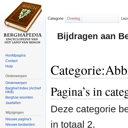
Categorie
Overleg
Lez
Bijdragen aan B
Hoofdpagina
Contact
Categorie:Abb
Hulp
Onderwerpen
Ga naar:
navigatie
,
zoeken
Onderwerpen
Pagina’s in cat
Barghief Index (Archief
HKB)
Berghse woorden
Jaartallen
Deze categorie be
Wijzigingen
Nieuwe pagina's
in totaal 2.
Nieuwe bestanden