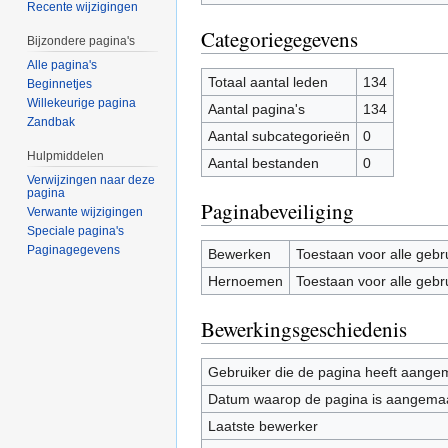
Recente wijzigingen
Categoriegegevens
Bijzondere pagina's
Alle pagina's
Totaal aantal leden
134
Beginnetjes
Willekeurige pagina
Aantal pagina's
134
Zandbak
Aantal subcategorieën
0
Hulpmiddelen
Aantal bestanden
0
Verwijzingen naar deze
pagina
Paginabeveiliging
Verwante wijzigingen
Speciale pagina's
Paginagegevens
Bewerken
Toestaan voor alle gebr
Hernoemen
Toestaan voor alle gebr
Bewerkingsgeschiedenis
Gebruiker die de pagina heeft aange
Datum waarop de pagina is aangema
Laatste bewerker