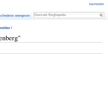
Aanmelden
Zoeken
chiedenis weergeven
 melden !
renberg"