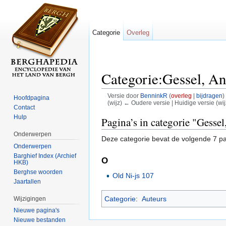
Categorie
Overleg
Categorie:Gessel, An
Versie door
BenninkR
(
overleg
|
bijdragen
)
Hoofdpagina
(wijz) ← Oudere versie | Huidige versie (wij
Contact
Ga naar:
navigatie
,
zoeken
Hulp
Pagina’s in categorie "Gesse
Onderwerpen
Deze categorie bevat de volgende 7 pag
Onderwerpen
Barghief Index (Archief
O
HKB)
Berghse woorden
Old Ni-js 107
Jaartallen
Categorie
:
Auteurs
Wijzigingen
Nieuwe pagina's
Nieuwe bestanden