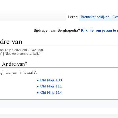
Lezen
Brontekst bekijken
Ges
Bijdragen aan Berghapedia?
Klik hier om je aan te
dre van
op 13 jan 2021 om 22:42
(init)
z) | Nieuwere versie → (wijz)
l, Andre van"
ina’s, van in totaal 7.
Old Ni-js 108
Old Ni-js 111
Old Ni-js 114