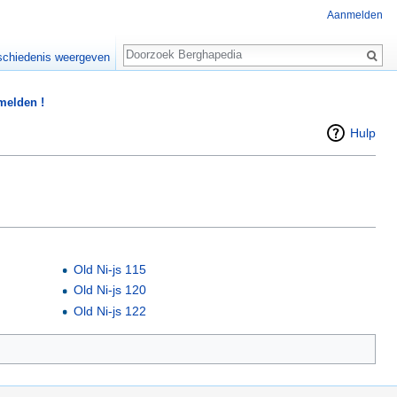
Aanmelden
Zoeken
chiedenis weergeven
 melden !
Hulp
Old Ni-js 115
Old Ni-js 120
Old Ni-js 122