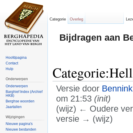
Categorie
Overleg
Lez
Bijdragen aan B
Hoofdpagina
Contact
Categorie:Hell
Hulp
Onderwerpen
Versie door
Bennin
Onderwerpen
Barghief Index (Archief
HKB)
om 21:53
(init)
Berghse woorden
(wijz) ← Oudere vers
Jaartallen
versie → (wijz)
Wijzigingen
Nieuwe pagina's
Ga naar:
navigatie
,
zoeken
Nieuwe bestanden