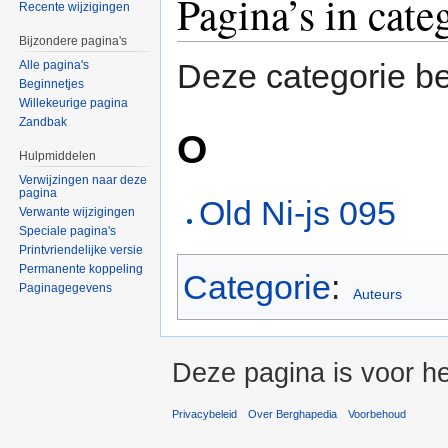
Pagina’s in cate
Recente wijzigingen
Bijzondere pagina's
Deze categorie be
Alle pagina's
Beginnetjes
Willekeurige pagina
Zandbak
O
Hulpmiddelen
Verwijzingen naar deze
pagina
Old Ni-js 095
Verwante wijzigingen
Speciale pagina's
Printvriendelijke versie
Permanente koppeling
Categorie
:
Paginagegevens
Auteurs
Deze pagina is voor h
Privacybeleid
Over Berghapedia
Voorbehoud