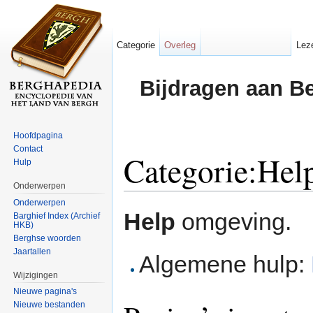
Categorie
Overleg
Lez
Bijdragen aan B
Hoofdpagina
Contact
Categorie:Hel
Hulp
Onderwerpen
Ga naar:
navigatie
,
zoeken
Onderwerpen
Help
omgeving.
Barghief Index (Archief
HKB)
Berghse woorden
Jaartallen
Algemene hulp:
Wijzigingen
Nieuwe pagina's
Nieuwe bestanden