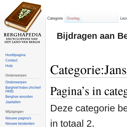
Categorie
Overleg
Lez
Bijdragen aan B
Hoofdpagina
Contact
Categorie:Jans
Hulp
Onderwerpen
Ga naar:
navigatie
,
zoeken
Onderwerpen
Pagina’s in cate
Barghief Index (Archief
HKB)
Berghse woorden
Jaartallen
Deze categorie be
Wijzigingen
Nieuwe pagina's
in totaal 2.
Nieuwe bestanden