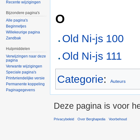
Recente wijzigingen
Bijzondere pagina's
O
Alle pagina's
Beginnetjes
Willekeurige pagina
Old Ni-js 100
Zandbak
Hulpmiddelen
Old Ni-js 111
Verwijzingen naar deze
pagina
Verwante wijzigingen
Speciale pagina's
Categorie
:
Printvriendelijke versie
Auteurs
Permanente koppeling
Paginagegevens
Deze pagina is voor he
Privacybeleid
Over Berghapedia
Voorbehoud