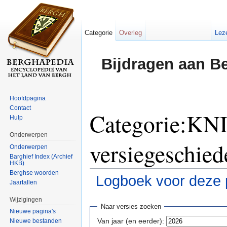
Categorie
Overleg
Lez
Bijdragen aan B
Hoofdpagina
Contact
Categorie:KNI
Hulp
Onderwerpen
versiegeschied
Onderwerpen
Barghief Index (Archief
HKB)
Berghse woorden
Logboek voor deze 
Jaartallen
Ga naar:
navigatie
,
zoeken
Wijzigingen
Naar versies zoeken
Nieuwe pagina's
Van jaar (en eerder):
Nieuwe bestanden