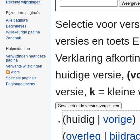
Recente wijzigingen
Bijzondere pagina's
Selectie voor vers
Alle pagina's
Beginnetjes
Willekeurige pagina
versies en toets
Zandbak
Hulpmiddelen
Verklaring afkort
Verwijzingen naar deze
pagina
Verwante wijzigingen
huidige versie,
(v
Atom
Speciale pagina's
Paginagegevens
versie,
k
= kleine 
(huidig |
vorige
)
(
overleg
|
bijdra