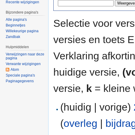
Recente wijzigingen
Bijzondere pagina's
Selectie voor vers
Alle pagina's
Beginnetjes
Willekeurige pagina
versies en toets
Zandbak
Hulpmiddelen
Verklaring afkort
Verwijzingen naar deze
pagina
Verwante wijzigingen
huidige versie,
(v
Atom
Speciale pagina's
Paginagegevens
versie,
k
= kleine 
(huidig | vorige)
(
overleg
|
bijdra