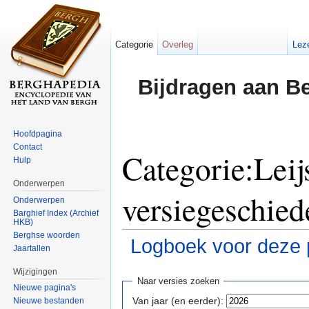
Categorie
Overleg
Lez
Bijdragen aan B
Hoofdpagina
Contact
Categorie:Leijs
Hulp
Onderwerpen
versiegeschied
Onderwerpen
Barghief Index (Archief
HKB)
Berghse woorden
Logboek voor deze 
Jaartallen
Ga naar:
navigatie
,
zoeken
Wijzigingen
Naar versies zoeken
Nieuwe pagina's
Van jaar (en eerder):
Nieuwe bestanden