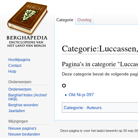
Categorie
Overleg
Categorie:Luccassen,
Ga naar:
navigatie
,
zoeken
Hoofdpagina
Pagina’s in categorie "Lucca
Contact
Hulp
Deze categorie bevat de volgende pag
Onderwerpen
O
Onderwerpen
Old Ni-js 097
Barghief Index (Archief
HKB)
Berghse woorden
Categorie
:
Auteurs
Jaartallen
Wijzigingen
Nieuwe pagina's
Deze pagina is voor het laatst bewerkt op 30 sep 2
Nieuwe bestanden