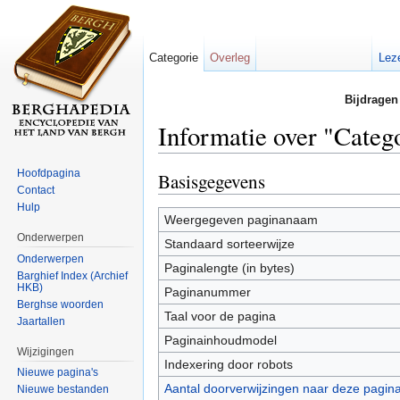
Categorie
Overleg
Lez
Bijdragen
Informatie over "Categ
Ga naar:
navigatie
,
zoeken
Hoofdpagina
Basisgegevens
Contact
Hulp
Weergegeven paginanaam
Onderwerpen
Standaard sorteerwijze
Onderwerpen
Paginalengte (in bytes)
Barghief Index (Archief
HKB)
Paginanummer
Berghse woorden
Taal voor de pagina
Jaartallen
Paginainhoudmodel
Wijzigingen
Indexering door robots
Nieuwe pagina's
Aantal doorverwijzingen naar deze pagin
Nieuwe bestanden