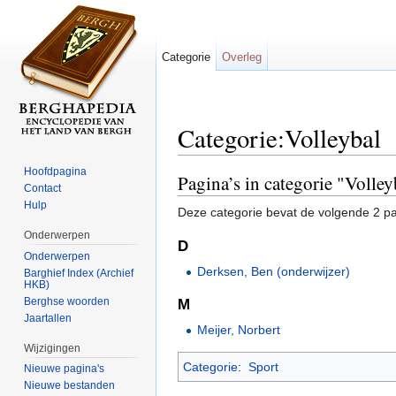
Categorie
Overleg
Categorie:Volleybal
Ga naar:
navigatie
,
zoeken
Hoofdpagina
Pagina’s in categorie "Volley
Contact
Hulp
Deze categorie bevat de volgende 2 pag
Onderwerpen
D
Onderwerpen
Derksen, Ben (onderwijzer)
Barghief Index (Archief
HKB)
Berghse woorden
M
Jaartallen
Meijer, Norbert
Wijzigingen
Categorie
:
Sport
Nieuwe pagina's
Nieuwe bestanden