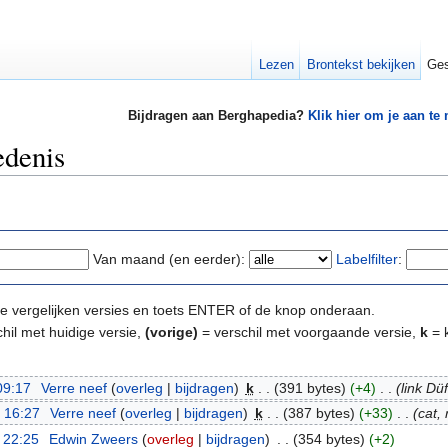
Lezen
Brontekst bekijken
Ges
Bijdragen aan Berghapedia?
Klik hier om je aan te
edenis
Van maand (en eerder):
Labelfilter
:
e te vergelijken versies en toets ENTER of de knop onderaan.
hil met huidige versie,
(vorige)
= verschil met voorgaande versie,
k
= k
09:17
‎
Verre neef
(
overleg
|
bijdragen
)
‎
k
. .
(391 bytes)
(+4)
‎
. .
(link Dü
 16:27
‎
Verre neef
(
overleg
|
bijdragen
)
‎
k
. .
(387 bytes)
(+33)
‎
. .
(cat, 
 22:25
‎
Edwin Zweers
(
overleg
|
bijdragen
)
‎
. .
(354 bytes)
(+2)