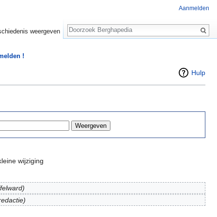
Aanmelden
Zoeken
chiedenis weergeven
 melden !
Hulp
leine wijziging
ffelward)
redactie)