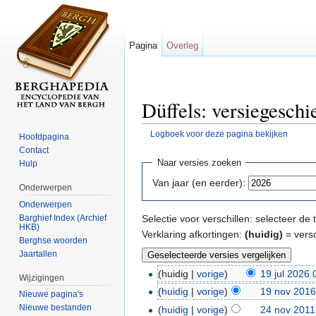
Pagina
Overleg
Düffels: versiegeschi
Logboek voor deze pagina bekijken
Hoofdpagina
Ga naar:
navigatie
,
zoeken
Contact
Naar versies zoeken
Hulp
Van jaar (en eerder):
Onderwerpen
Onderwerpen
Barghief Index (Archief
Selectie voor verschillen: selecteer d
HKB)
Verklaring afkortingen:
(huidig)
= versc
Berghse woorden
Jaartallen
(huidig |
vorige
)
19 jul 2026 
Wijzigingen
(
huidig
|
vorige
)
19 nov 2016
Nieuwe pagina's
Nieuwe bestanden
(
huidig
|
vorige
)
24 nov 2011