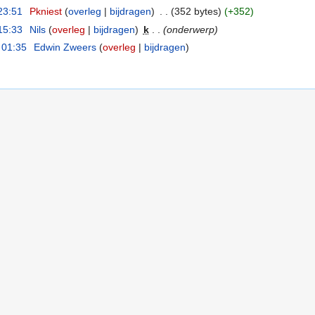
23:51
‎
Pkniest
(
overleg
|
bijdragen
)
‎
. .
(352 bytes)
(+352)
15:33
‎
Nils
(
overleg
|
bijdragen
)
‎
k
. .
(onderwerp)
 01:35
‎
Edwin Zweers
(
overleg
|
bijdragen
)