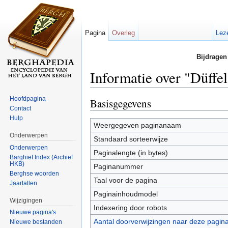
Pagina
Overleg
Lez
Bijdragen
Informatie over "Düffel
Ga naar:
navigatie
,
zoeken
Hoofdpagina
Basisgegevens
Contact
Hulp
Weergegeven paginanaam
Onderwerpen
Standaard sorteerwijze
Onderwerpen
Paginalengte (in bytes)
Barghief Index (Archief
HKB)
Paginanummer
Berghse woorden
Taal voor de pagina
Jaartallen
Paginainhoudmodel
Wijzigingen
Indexering door robots
Nieuwe pagina's
Aantal doorverwijzingen naar deze pagin
Nieuwe bestanden