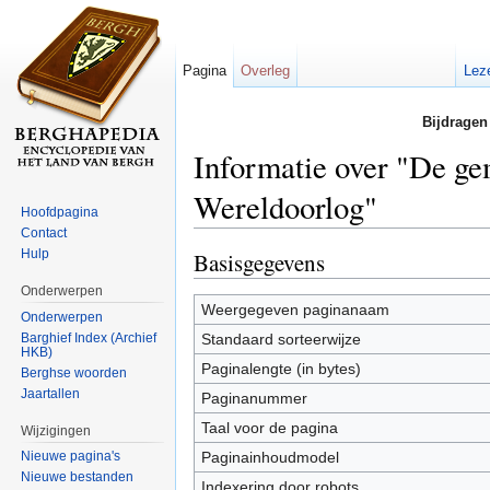
Pagina
Overleg
Lez
Bijdragen
Informatie over "De ge
Wereldoorlog"
Hoofdpagina
Contact
Ga naar:
navigatie
,
zoeken
Hulp
Basisgegevens
Onderwerpen
Weergegeven paginanaam
Onderwerpen
Barghief Index (Archief
Standaard sorteerwijze
HKB)
Paginalengte (in bytes)
Berghse woorden
Jaartallen
Paginanummer
Taal voor de pagina
Wijzigingen
Paginainhoudmodel
Nieuwe pagina's
Nieuwe bestanden
Indexering door robots