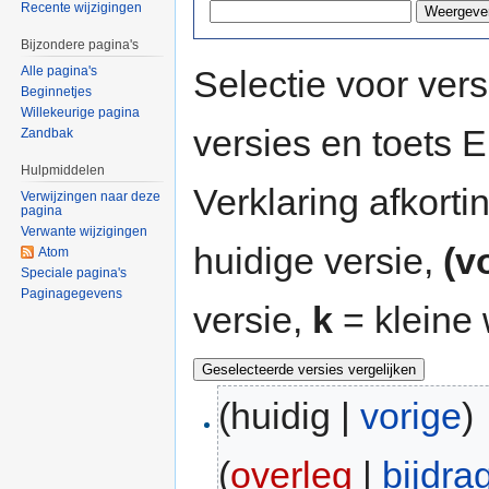
Recente wijzigingen
Bijzondere pagina's
Selectie voor vers
Alle pagina's
Beginnetjes
Willekeurige pagina
versies en toets
Zandbak
Hulpmiddelen
Verklaring afkort
Verwijzingen naar deze
pagina
Verwante wijzigingen
huidige versie,
(v
Atom
Speciale pagina's
Paginagegevens
versie,
k
= kleine 
(huidig |
vorige
)
(
overleg
|
bijdra