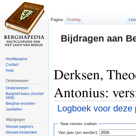
Pagina
Overleg
Lez
Bijdragen aan B
Hoofdpagina
Contact
Derksen, Theo
Hulp
Onderwerpen
Antonius: vers
Onderwerpen
Barghief Index (Archief
HKB)
Berghse woorden
Logboek voor deze 
Jaartallen
Ga naar:
navigatie
,
zoeken
Wijzigingen
Naar versies zoeken
Nieuwe pagina's
Van jaar (en eerder):
Nieuwe bestanden