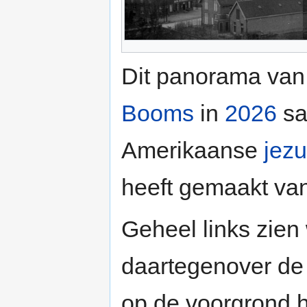
Dit panorama van
Booms
in
2026
sa
Amerikaanse
jezu
heeft gemaakt van
Geheel links zie
daartegenover d
op de voorgrond 