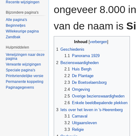
Recente wijzigingen
ongeveer 8.000 in
Bijzondere pagina's
Alle pagina's
van de naam is
S
Beginnetjes
Willekeurige pagina
Zandbak
Inhoud
[
verbergen
]
Hulpmiddelen
1
Geschiedenis
Verwijzingen naar deze
1.1
Panorama 1929
pagina
2
Bezienswaardigheden
Verwante wijzigingen
2.1
Huis Bergh
Speciale pagina's
2.2
De Plantage
Printvriendelijke versie
Permanente koppeling
2.3
De Boetselaersborg
Paginagegevens
2.4
Omgeving
2.5
Overige bezienswaardigheden
2.6
Enkele beeldbepalende plekken
3
Iets over het leven in 's-Heerenberg
3.1
Carnaval
3.2
Uitgaansleven
3.3
Religie