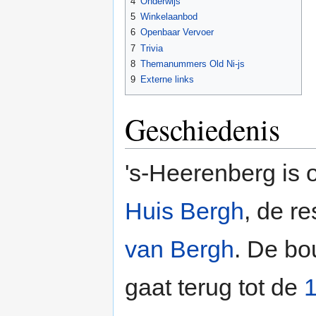
4
Onderwijs
5
Winkelaanbod
6
Openbaar Vervoer
7
Trivia
8
Themanummers Old Ni-js
9
Externe links
Geschiedenis
's-Heerenberg is o
Huis Bergh
, de r
van Bergh
. De bo
gaat terug tot de