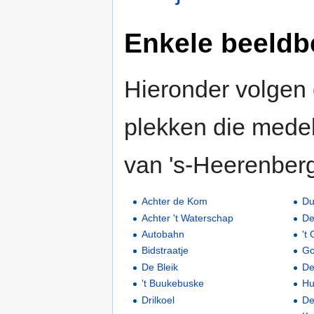
Enkele beeldb
Hieronder volgen
plekken die medeb
van 's-Heerenber
Achter de Kom
Du
Achter 't Waterschap
De
Autobahn
't
Bidstraatje
Go
De Bleik
De
't Buukebuske
Hu
Drilkoel
De