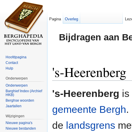
Pagina
Overleg
Lez
Bijdragen aan B
Hoofdpagina
Contact
's-Heerenberg
Hulp
Onderwerpen
Ga naar:
navigatie
,
zoeken
Onderwerpen
's-Heerenberg
is
Barghief Index (Archief
HKB)
Berghse woorden
gemeente Bergh
.
Jaartallen
Wijzigingen
de
landsgrens
me
Nieuwe pagina's
Nieuwe bestanden