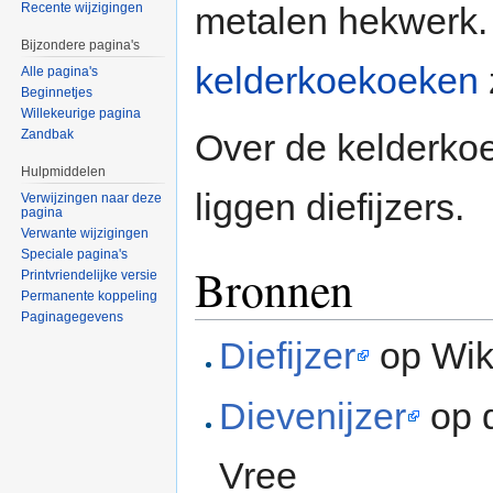
metalen hekwerk.
Recente wijzigingen
Bijzondere pagina's
kelderkoekoeken
Alle pagina's
Beginnetjes
Willekeurige pagina
Over de kelderko
Zandbak
Hulpmiddelen
liggen diefijzers.
Verwijzingen naar deze
pagina
Verwante wijzigingen
Speciale pagina's
Bronnen
Printvriendelijke versie
Permanente koppeling
Paginagegevens
Diefijzer
op Wik
Dievenijzer
op d
Vree