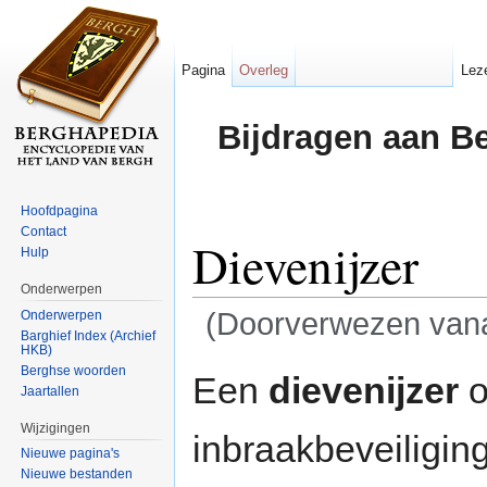
Pagina
Overleg
Lez
Bijdragen aan B
Hoofdpagina
Contact
Dievenijzer
Hulp
Onderwerpen
(Doorverwezen van
Onderwerpen
Barghief Index (Archief
HKB)
Ga naar:
navigatie
,
zoeken
Berghse woorden
Een
dievenijzer
o
Jaartallen
Wijzigingen
inbraakbeveiliging
Nieuwe pagina's
Nieuwe bestanden