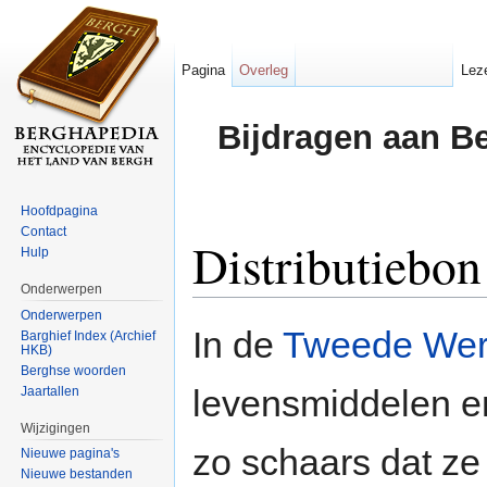
Pagina
Overleg
Lez
Bijdragen aan B
Hoofdpagina
Contact
Distributiebon
Hulp
Onderwerpen
Ga naar:
navigatie
,
zoeken
Onderwerpen
In de
Tweede Wer
Barghief Index (Archief
HKB)
Berghse woorden
levensmiddelen e
Jaartallen
Wijzigingen
zo schaars dat ze
Nieuwe pagina's
Nieuwe bestanden