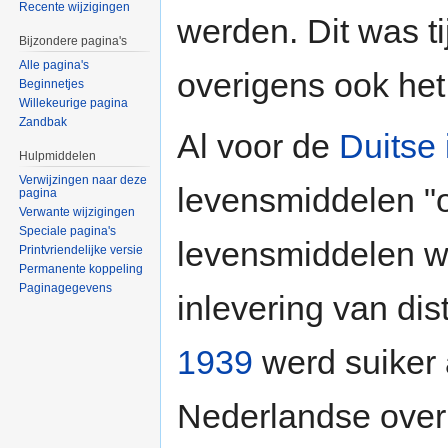
Recente wijzigingen
werden. Dit was t
Bijzondere pagina's
Alle pagina's
overigens ook het
Beginnetjes
Willekeurige pagina
Zandbak
Al voor de
Duitse 
Hulpmiddelen
Verwijzingen naar deze
levensmiddelen "o
pagina
Verwante wijzigingen
Speciale pagina's
levensmiddelen wa
Printvriendelijke versie
Permanente koppeling
Paginagegevens
inlevering van di
1939
werd suiker 
Nederlandse over