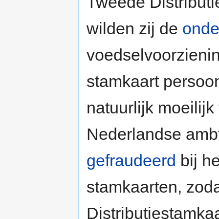
Tweede Distributi
wilden zij de
onde
voedselvoorzieni
stamkaart persoon
natuurlijk moeilij
Nederlandse amb
gefraudeerd
bij h
stamkaarten, zoda
Distributiestamka