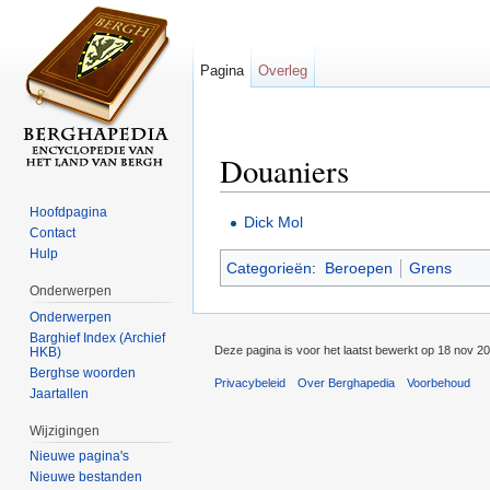
Pagina
Overleg
Douaniers
Ga naar:
navigatie
,
zoeken
Hoofdpagina
Dick Mol
Contact
Hulp
Categorieën
:
Beroepen
Grens
Onderwerpen
Onderwerpen
Barghief Index (Archief
Deze pagina is voor het laatst bewerkt op 18 nov 2
HKB)
Berghse woorden
Privacybeleid
Over Berghapedia
Voorbehoud
Jaartallen
Wijzigingen
Nieuwe pagina's
Nieuwe bestanden