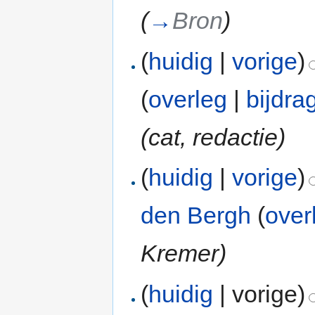
(
→
Bron
)
(
huidig
|
vorige
)
(
overleg
|
bijdra
(cat, redactie)
(
huidig
|
vorige
)
den Bergh
(
over
Kremer)
(
huidig
| vorige)