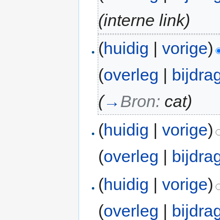
(interne link)
(
huidig
|
vorige
)
(
overleg
|
bijdra
(
→
Bron:
cat
)
(
huidig
|
vorige
)
(
overleg
|
bijdra
(
huidig
|
vorige
)
(
overleg
|
bijdra