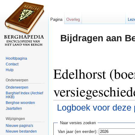
Pagina
Overleg
Lez
Bijdragen aan B
Hoofdpagina
Contact
Edelhorst (boer
Hulp
Onderwerpen
versiegeschied
Onderwerpen
Barghief Index (Archief
HKB)
Berghse woorden
Logboek voor deze 
Jaartallen
Ga naar:
navigatie
,
zoeken
Wijzigingen
Naar versies zoeken
Nieuwe pagina's
Van jaar (en eerder):
Nieuwe bestanden