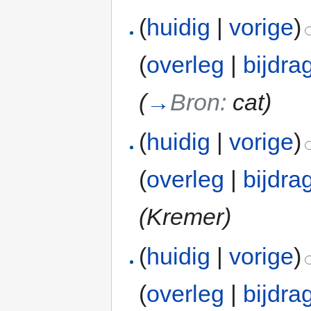
(
huidig
|
vorige
)
(
overleg
|
bijdra
(
→
Bron:
cat
)
(
huidig
|
vorige
)
(
overleg
|
bijdra
(Kremer)
(
huidig
|
vorige
)
(
overleg
|
bijdra