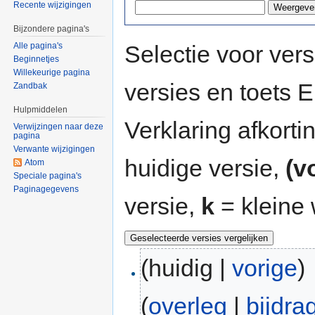
Recente wijzigingen
Bijzondere pagina's
Selectie voor vers
Alle pagina's
Beginnetjes
Willekeurige pagina
versies en toets
Zandbak
Hulpmiddelen
Verklaring afkort
Verwijzingen naar deze
pagina
Verwante wijzigingen
huidige versie,
(v
Atom
Speciale pagina's
Paginagegevens
versie,
k
= kleine 
(huidig |
vorige
)
(
overleg
|
bijdra