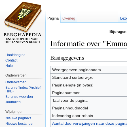
Pagina
Overleg
Lez
Bijdragen
Informatie over "Emma
Ga naar:
navigatie
,
zoeken
Hoofdpagina
Basisgegevens
Contact
Hulp
Weergegeven paginanaam
Onderwerpen
Standaard sorteerwijze
Onderwerpen
Paginalengte (in bytes)
Barghief Index (Archief
HKB)
Paginanummer
Berghse woorden
Taal voor de pagina
Jaartallen
Paginainhoudmodel
Wijzigingen
Indexering door robots
Nieuwe pagina's
Aantal doorverwijzingen naar deze pagin
Nieuwe bestanden