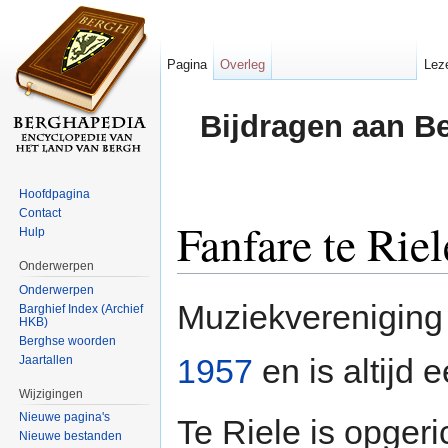
Pagina
Overleg
Lez
Bijdragen aan B
Hoofdpagina
Contact
Fanfare te Riel
Hulp
Onderwerpen
Ga naar:
navigatie
,
zoeken
Onderwerpen
Muziekverenigin
Barghief Index (Archief
HKB)
Berghse woorden
1957
en is altijd 
Jaartallen
Wijzigingen
Nieuwe pagina's
Te Riele is opgeri
Nieuwe bestanden