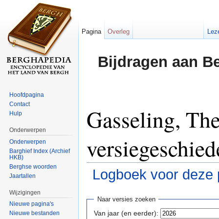
Pagina
Overleg
Lez
Bijdragen aan B
Hoofdpagina
Contact
Gasseling, Th
Hulp
Onderwerpen
versiegeschied
Onderwerpen
Barghief Index (Archief
HKB)
Berghse woorden
Logboek voor deze 
Jaartallen
Ga naar:
navigatie
,
zoeken
Wijzigingen
Naar versies zoeken
Nieuwe pagina's
Van jaar (en eerder):
Nieuwe bestanden