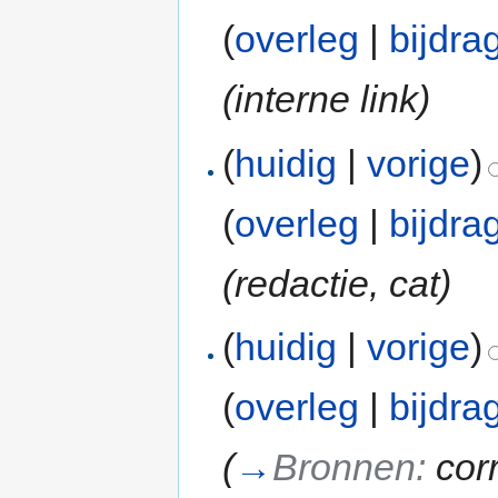
(
overleg
|
bijdra
(interne link)
(
huidig
|
vorige
)
(
overleg
|
bijdra
(redactie, cat)
(
huidig
|
vorige
)
(
overleg
|
bijdra
(
→
Bronnen:
cor