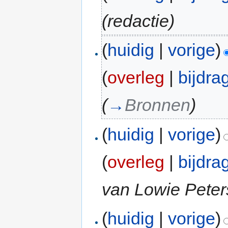
(redactie)
(
huidig
|
vorige
)
(
overleg
|
bijdra
(
→
Bronnen
)
(
huidig
|
vorige
)
(
overleg
|
bijdra
van Lowie Peter
(
huidig
|
vorige
)