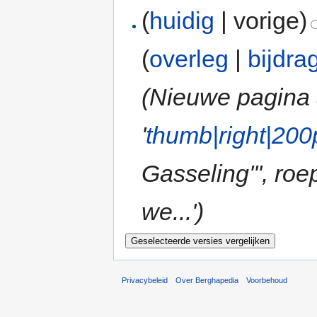
(
huidig
| vorige)
(
overleg
|
bijdra
(Nieuwe pagina
'
thumb|right|200
Gasseling''', r
we...')
Privacybeleid
Over Berghapedia
Voorbehoud