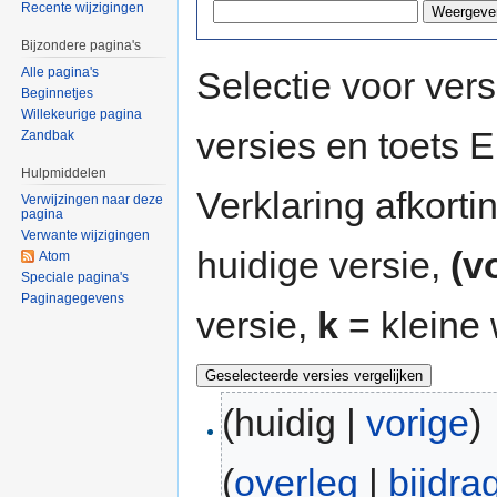
Recente wijzigingen
Bijzondere pagina's
Selectie voor vers
Alle pagina's
Beginnetjes
Willekeurige pagina
versies en toets
Zandbak
Hulpmiddelen
Verklaring afkort
Verwijzingen naar deze
pagina
Verwante wijzigingen
huidige versie,
(v
Atom
Speciale pagina's
Paginagegevens
versie,
k
= kleine 
(huidig |
vorige
)
(
overleg
|
bijdra