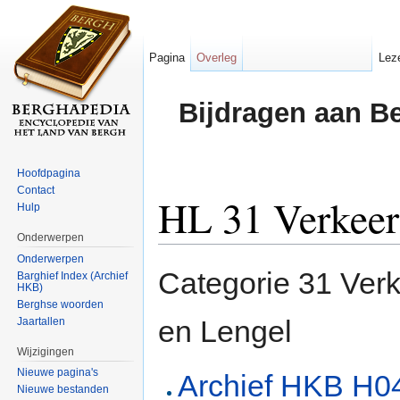
Pagina
Overleg
Lez
Bijdragen aan B
Hoofdpagina
Contact
HL 31 Verkeer
Hulp
Onderwerpen
Ga naar:
navigatie
,
zoeken
Onderwerpen
Categorie 31 Verk
Barghief Index (Archief
HKB)
Berghse woorden
en Lengel
Jaartallen
Wijzigingen
Nieuwe pagina's
Archief HKB H04
Nieuwe bestanden